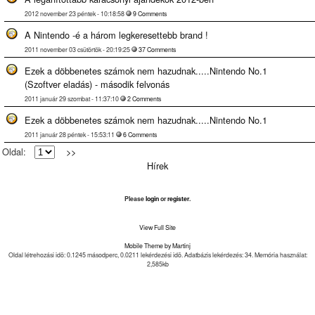
2012 november 23 péntek - 10:18:58
9 Comments
A Nintendo -é a három legkeresettebb brand !
2011 november 03 csütörtök - 20:19:25
37 Comments
Ezek a döbbenetes számok nem hazudnak.....Nintendo No.1
(Szoftver eladás) - második felvonás
2011 január 29 szombat - 11:37:10
2 Comments
Ezek a döbbenetes számok nem hazudnak.....Nintendo No.1
2011 január 28 péntek - 15:53:11
6 Comments
Oldal:
>>
Hírek
Please
login
or
register
.
View Full Site
Mobile Theme by Martinj
Oldal létrehozási idõ: 0.1245 másodperc, 0.0211 lekérdezési idõ. Adatbázis lekérdezés: 34. Memória használat:
2,585kb