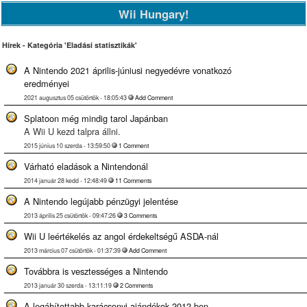
Wii Hungary!
Hírek - Kategória 'Eladási statisztikák'
A Nintendo 2021 április-júniusi negyedévre vonatkozó
eredményei
2021 augusztus 05 csütörtök - 18:05:43
Add Comment
Splatoon még mindig tarol Japánban
A Wii U kezd talpra állni.
2015 június 10 szerda - 13:59:50
1 Comment
Várható eladások a Nintendonál
2014 január 28 kedd - 12:48:49
11 Comments
A Nintendo legújabb pénzügyi jelentése
2013 április 25 csütörtök - 09:47:26
3 Comments
Wii U leértékelés az angol érdekeltségű ASDA-nál
2013 március 07 csütörtök - 01:37:39
Add Comment
Továbbra is vesztességes a Nintendo
2013 január 30 szerda - 13:11:19
2 Comments
A legáhítottabb karácsonyi ajándékok 2012-ben