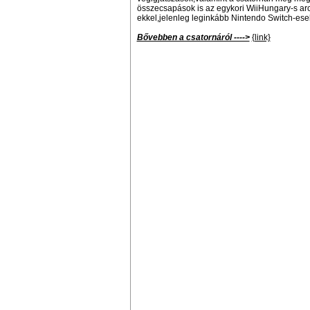
összecsapások is az egykori WiiHungary-s ar
ekkel,jelenleg leginkább Nintendo Switch-esel
Bővebben a csatornáról ---->
{link}