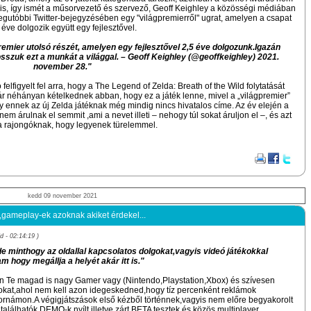
l is, így ismét a műsorvezető és szervező, Geoff Keighley a közösségi médiában
Legutóbbi Twitter-bejegyzésében egy "világpremierről" ugrat, amelyen a csapat
 éve dolgozik együtt egy fejlesztővel.
mier utolsó részét, amelyen egy fejlesztővel 2,5 éve dolgozunk.Igazán
szuk ezt a munkát a világgal. – Geoff Keighley (@geoffkeighley) 2021.
november 28."
elfigyelt fel arra, hogy a The Legend of Zelda: Breath of the Wild folytatását
 Bár néhányan kételkednek abban, hogy ez a játék lenne, mivel a „világpremier”
ogy ennek az új Zelda játéknak még mindig nincs hivatalos címe. Az év elején a
m árulnak el semmit ,ami a nevet illeti – nehogy túl sokat áruljon el –, és azt
 rajongóknak, hogy legyenek türelemmel.
kedd 09 november 2021
,gameplay-ek azoknak akiket érdekel...
 - 02:14:19 )
 minthogy az oldallal kapcsolatos dolgokat,vagyis videó játékokkal
 hogy megállja a helyét akár itt is."
sten Te magad is nagy Gamer vagy (Nintendo,Playstation,Xbox) és szívesen
okat,ahol nem kell azon idegeskedned,hogy tíz percenként reklámok
ornámon.A végigjátszások első kézből történnek,vagyis nem előre begyakorolt
lálhatók DEMO-k,nyílt illetve zárt BETA tesztek és közös multiplayer