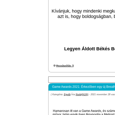
Kívánjuk, hogy mindenki megka
azt is, hogy boldogságban,
Legyen Áldott Békés 
Hozzászólás: 5
Game Awards 2021: Érkezőben egy új Breath o
( Kategória:
Egyéb
Írta
Norbi(HUN)
- 2021 november 28 vasá
Hamarosan itt van a Game Awards, és számos 
műsor, talán egyik ilyen fénypontja a Metro