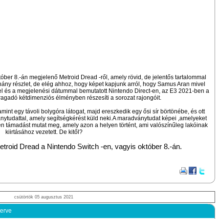
tóber 8.-án megjelenő Metroid Dread -ről, amely rövid, de jelentős tartalommal
hány részlet, de elég ahhoz, hogy képet kapjunk arról, hogy Samus Aran mivel
el és a megjelenési dátummal bemutatott Nintendo Direct-en, az E3 2021-ben a
ragadó kétdimenziós élményben részesíti a sorozat rajongóit.
amint egy távoli bolygóra látogat, majd ereszkedik egy ősi sír börtönébe, és ott
ytudattal, amely segítségkérést küld neki.A maradványtudat képei ,amelyeket
en támadást mutat meg, amely azon a helyen történt, ami valószínűleg lakóinak
kiirtásához vezetett. De kitől?
troid Dread a Nintendo Switch -en, vagyis október 8.-án.
csütörtök 05 augusztus 2021
terve