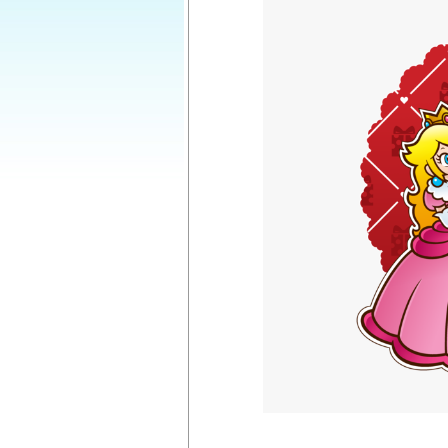
Project Zero: Maiden of Blackwater
(
The Legend of Zelda: Skyward Swor
Game-ek!
)
Metroid Dread
Switch Game-ek!
(
)
Doom Slayers Collection
Switch Gam
(
Nintendo Switch
Általánosságban a N
(
ről
)
Doom Eternal: Ancient Gods Part 1 D
Game-ek!
)
Electronic Entertainment Expo azaz 
Rendezvények,találkozók és minden,am
(
Témák:
102