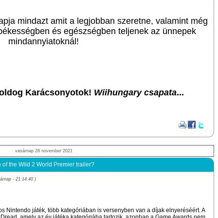
pja mindazt amit a legjobban szeretne, valamint még
 békességben és egészségben teljenek az ünnepek
mindannyiatoknál!
Boldog Karácsonyotok!
Wiihungary csapata
...
vasárnap 28 november 2021
f the Wild 2 World Premier trailer?
rnap - 21:14:40 )
Nintendo játék, több kategóriában is versenyben van a díjak elnyeréséért. A
id Dread, amely az év játéka kategóriába tartozik, azonban a Game Awards nem