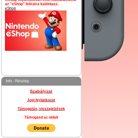
az "eShop" feliratra kattintasz.
eShop
Info - Részleg
Szabályzat
Jogi Nyilatkozat
Támogatás, visszajelzések
Támogasd az oldalt