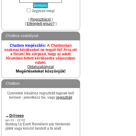
Jegyezd meg!
[
Regisztráció
]
[
Elfelejtett jelszó?
]
Chatbox szabályzat
Chatbox kiegészítés:
A Chatboxban
szakmai kérdéseket ne tegyél fel! Arra ott
a fórum! Ne sürgesd, hogy az adott
fórumban feltett kérdésedre válaszoljon
valaki.
Oldalszabályzat
Megértéseteket köszönjük!
Chatbox
Üzenetek írásához regisztrált tagnak kell
lenned - jelentkezz be, vagy
regisztrálj
D@reeo
jan 01 : 22:02
Boldog Új Évet! Remélem pár Nintendo
játék vagy konzol landolt a fa alatt