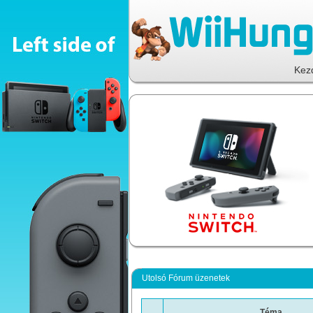
Kez
Utolsó Fórum üzenetek
Téma