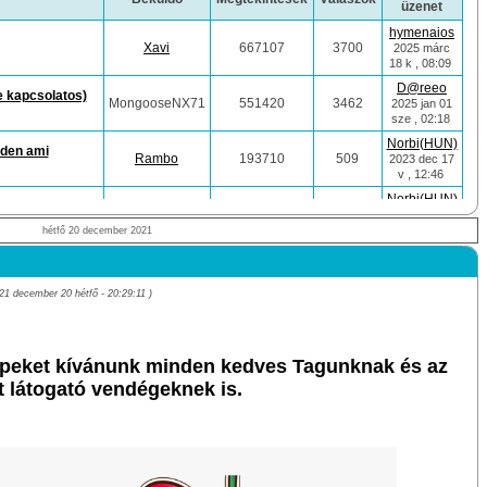
üzenet
hymenaios
Xavi
667107
3700
2025 márc
18 k , 08:09
D@reeo
e kapcsolatos)
MongooseNX71
551420
3462
2025 jan 01
sze , 02:18
Norbi(HUN)
nden ami
Rambo
193710
509
2023 dec 17
v , 12:46
Norbi(HUN)
 Game-ek!
Norbi(HUN)
62623
5
)
2023 jan 29 v
, 11:51
hétfő 20 december 2021
Norbi(HUN)
ek!
Norbi(HUN)
62115
1
)
2021 dec 30
cs , 04:09
21 december 20 hétfő - 20:29:11 )
Norbi(HUN)
den ami vele
Norbi(HUN)
116977
156
2021 dec 29
sze , 12:02
peket kívánunk minden kedves Tagunknak és az
Norbi(HUN)
 játékok
Norbi(HUN)
97525
76
)
2021 dec 28
t látogató vendégeknek is.
k , 04:49
Norbi(HUN)
Norbi(HUN)
62737
2
2021 dec 02
cs , 04:14
Norbi(HUN)