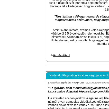
csak a díjakról szól, hanem a bejelentésekrő
borzolja fel a kedélyeket, hogy mi várható. 
2,5
"Most láttam a #thegameawards világpre
megtiszteltetés számunkra, hogy megos
Amint alább látható, számos Zelda-rajongó f
körülbelül 2,5 évvel ezelőtt jelentették be.
címet viseli.Azonban azt se felejtsük el, h
Nintendo még azt is mondta, hogy egyelőre ne
mondta a
Hozzászólás: 2
Nintendo,Playstation és Xbox végigjátszások
( Kategória:
Egyéb
Írta
Norbi(HUN)
- 2021 november 09 kedd
"Ez igazából nem mondható nagyon hírnek,de
kapcsolatos dolgokat képviseli,úgy gondoltam
Ha szereted a videó játékok világát,ne adj I
néznél olyan gameplay videókat,végigjátszás
vannak,akkor szívesen várlak a YouTube csat
végigjátszások,valamint a csatornán még megta