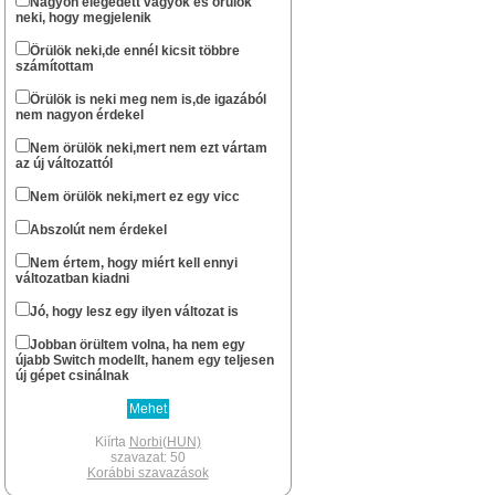
Nagyon elégedett vagyok és örülök
neki, hogy megjelenik
...ha csak nem halt ki véglegesen az oldal.
Norbi(HUN)
Örülök neki,de ennél kicsit többre
számítottam
okt 13 : 22:57
Szerintem már nem nagyon...
Örülök is neki meg nem is,de igazából
nem nagyon érdekel
stewe81
szept 20 : 08:01
Sziasztok! Él még azért az oldal?
Nem örülök neki,mert nem ezt vártam
az új változattól
Norbi(HUN)
febr 11 : 14:49
Nem örülök neki,mert ez egy vicc
Nem gondoltam volna resolve , hogy te
még fellátogatsz az oldalra.
Abszolút nem érdekel
Xbox -os léted révén gondoltam hogy lesz
egy Series géped.
Nem értem, hogy miért kell ennyi
Én lassan két hete várom hogy
változatban kiadni
megérkezzen a PS5 Digital gépem.A
megjelenéskor már egyszer
Jó, hogy lesz egy ilyen változat is
berendeltem,de meguntam hogy fél év
után sem volt kapható, inkább
Jobban örültem volna, ha nem egy
elruházkodtam az árát.
újabb Switch modellt, hanem egy teljesen
Switch megvan az mellé pedig hogy
új gépet csinálnak
tánogassam a Japánokat csak egy PS5
jöhet szóba.Nagyon sok rá a jó játék.Az új
kontroller pedig olyan élmény ami csak
PS-en van.A PSVR2 is most jön az pedig
Kiírta
Norbi(HUN)
megint egy brutál kütyü.Volt egyes VR-om,
szavazat: 50
szerettem nagyon.
Korábbi szavazások