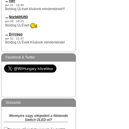
rorr
jan 01 : 19:40
Boldog Új évet kívánok mindenkinek!!!
Norbi(HUN)
jan 06 : 18:25
Boldog Új Évet!
D@reeo
jan 01 : 21:47
Boldog Új Évek Kívánok mindenkinek!
Norbi(HUN)
dec 17 : 12:51
Facebook & Twitter
rorr te egy igazi WiiHungary-s túlélő vagy
itt az oldalon.
Na skacok, van még olyan "rejtett" Survivor
köztetek mint rorr kolega?
Norbi(HUN)
dec 09 : 17:29
Hi!
Szavazás
Akiben van Karácsonyi hangulat és akinek
van kedved hangolódni az ünnepekre, az
Mennyire vagy elégedett a Nintendo
megírhatja a készülődés és a Karácsony
Switch OLED-el?
várás hangulatát, hogy kinek hogyan zajlik
a "Ki mit kapott Karácsonyra" topikba.