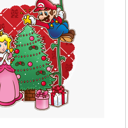
Wii U játékok
Norbi(HUN)
88361
50
)
2021 nov 14
v , 01:02
north
d HD
Switch
(
Norbi(HUN)
67161
31
2021 okt 17
v , 10:43
Norbi(HUN)
Norbi(HUN)
62323
2
2021 okt 09
szo , 08:54
Norbi(HUN)
e-ek!
Ink_Tibi
62875
5
)
2021 okt 09
szo , 08:44
Norbi(HUN)
intendo Switch-
Norbi(HUN)
161732
394
2021 aug 08
v , 09:47
Norbi(HUN)
LC teszt
Switch
(
Ink_Tibi
4233
3
2021 aug 01
v , 09:08
Norbi(HUN)
E3
Norbi(HUN)
162413
711
2021 jún 12
i ide tartozik
)
szo , 03:10
7
| Válaszok:
56074
| Megtekintések:
15229110