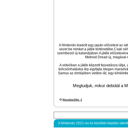
A Nintendo kiadott egy japán előzetest az ok
vezet be minket a játék történetébe.Csak né
szembesül új kalandjában.A játék előzetesév
Metroid Dread új, magával 
A videóban a játék képzett fejvadásza látja, 
kölcsönhatásba lép egyfajta idegen maradván
Samus az elméjében vetítve lát, egy kíméletl
Megtudjuk, mikor debütál a Me
Hozzászólás: 1
A Nintendo 2021-es és későbbi kiadási ütem