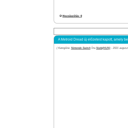
Hozzászólás: 0
A Metroid Dread új előzetest kapott, amely bem
( Kategória:
Nintendo Switch
Írta
Norbi(HUN)
- 2021 auguszt