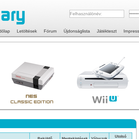
dőlap
Letöltések
Fórum
Újdonságlista
Játékteszt
Impres
Utolsó
Beküldő
Megtekintések
Válaszok