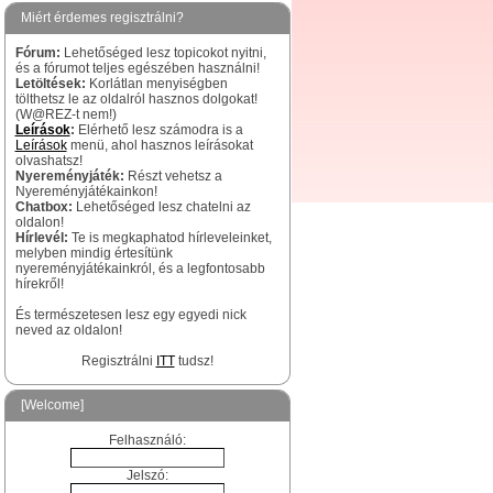
Miért érdemes regisztrálni?
Fórum:
Lehetőséged lesz topicokot nyitni,
és a fórumot teljes egészében használni!
Letöltések:
Korlátlan menyiségben
tölthetsz le az oldalról hasznos dolgokat!
(W@REZ-t nem!)
Leírások
:
Elérhető lesz számodra is a
Leírások
menü, ahol hasznos leírásokat
olvashatsz!
Nyereményjáték:
Részt vehetsz a
Nyereményjátékainkon!
Chatbox:
Lehetőséged lesz chatelni az
oldalon!
Hírlevél:
Te is megkaphatod hírleveleinket,
melyben mindig értesítünk
nyereményjátékainkról, és a legfontosabb
hírekről!
És természetesen lesz egy egyedi nick
neved az oldalon!
Regisztrálni
ITT
tudsz!
[Welcome]
Felhasználó:
Jelszó: