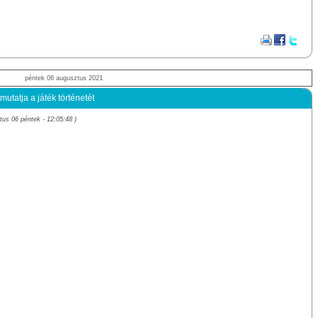
péntek 06 augusztus 2021
utatja a játék történetét
us 06 péntek - 12:05:48 )