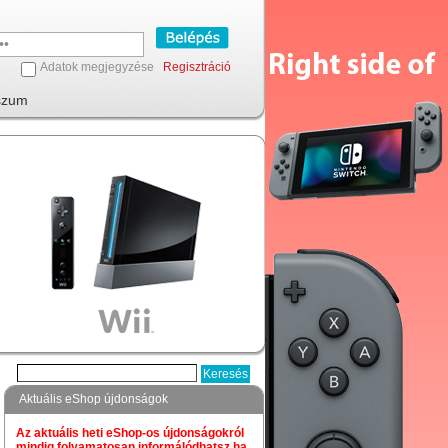
Adatok megjegyzése
Regisztráció
szum
Aktuális eShop újdonságok
Az aktuális heti eShop-os újdonságokról
mindig folyamatosan informálódhatsz,ha